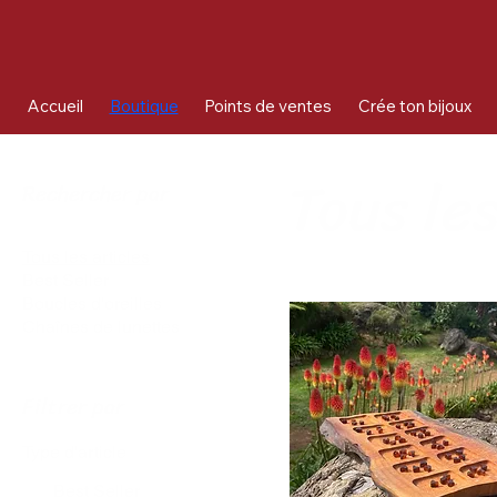
Accueil
Boutique
Points de ventes
Crée ton bijoux
Tous les
Rechercher par
Tous les articles
Best Seller
Boucles d'oreilles
Chaînes de lunettes
Filtrer par
Type d'article
Best Seller