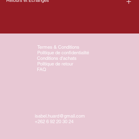
Retours et Échanges
Termes & Conditions
Politique de confidentialité
Conditions d'achats
Politique de retour
FAQ
isabel.huard@gmail.com
+262 6 92 20 30 24